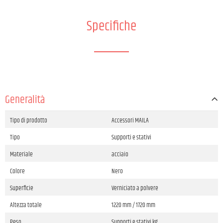
Specifiche
Generalità
Tipo di prodotto
Accessori MAILA
Tipo
Supporti e stativi
Materiale
acciaio
Colore
Nero
Superficie
Verniciato a polvere
Altezza totale
1220 mm / 1720 mm
Peso
Supporti e stativi kg