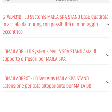
GTWB431B - LD Systems MAILA SPA STAND Base quadrata
in acciaio da touring con possibilità di montaggio
eccentrico
GENERALE:
LDMAILADB - LD Systems MAILA SPA STAND Asta di
Carico massimo
25 kg
supporto diffusori per MAILA SPA
Materiale
Acciaio
GENERALE:
Rivestimento
Verniciato a polvere
LDMAILADBEXT - LD Systems MAILA SPA STAND
Colore
Nero
Materiale
Acciaio
Estensione per asta altoparlante per MAILA DB
Rivestimento
Verniciato a polvere
GIUNTI:
GENERALE:
Colore
Nero
Numero di giunzioni
3
Materiale
Acciaio