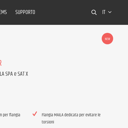
TEMS
SUPPORTO
IT
NEW
R
LA SPA e SAT X
m per flangia
Flangia MAILA dedicata per evitare le
torsioni