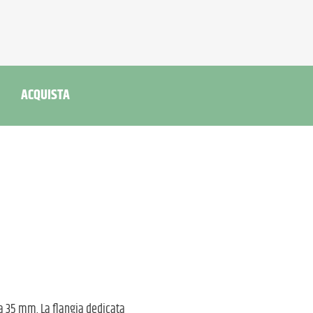
ACQUISTA
a 35 mm. La flangia dedicata