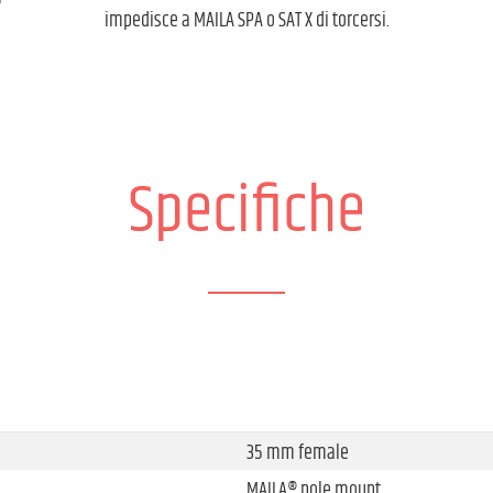
impedisce a MAILA SPA o SAT X di torcersi.
Specifiche
35 mm female
MAILA® pole mount