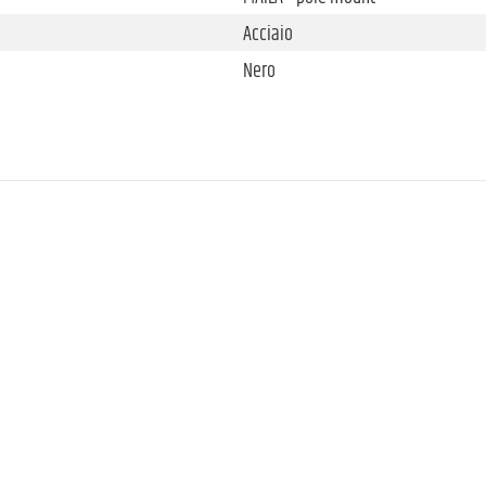
Acciaio
Nero
100 mm
37 mm
410 g