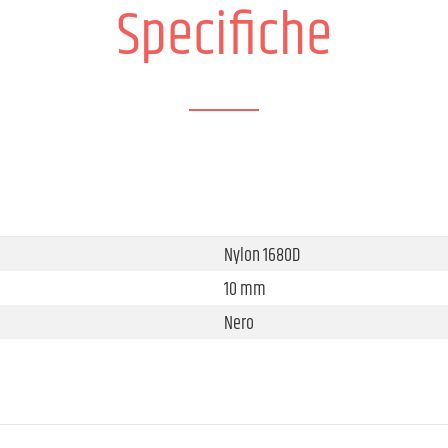
Specifiche
Nylon 1680D
10 mm
Nero
551 mm