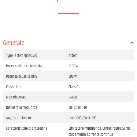
Generale
Type (active/passive)
Active
Potenza di picco in uscita
1000 W
Potenza di uscita RMS
500 W
Classe Amp
Class D
Max. Picco SPL
124 dB
Risposta in frequenza
50 - 20.000 Hz
Angolo del fascio
Hor.: 120° / Vert.:20°
Caratteristiche di protezione
Limitatore multibanda, Cortocircuito, Surris
caldamento, Corrente continua