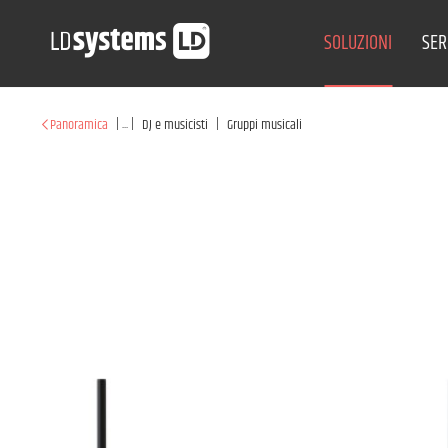
SOLUZIONI
SER
|
...
|
|
Panoramica
DJ e musicisti
Gruppi musicali