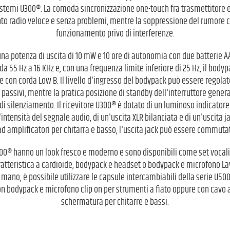
emi U300®. La comoda sincronizzazione one-touch fra trasmettitore e r
o radio veloce e senza problemi, mentre la soppressione del rumore c
funzionamento privo di interferenze.
na potenza di uscita di 10 mW e 10 ore di autonomia con due batterie AA
 55 Hz a 16 KHz e, con una frequenza limite inferiore di 25 Hz, il body
e con corda Low B. Il livello d'ingresso del bodypack può essere regolato
 e passivi, mentre la pratica posizione di standby dell'interruttore gener
 silenziamento. Il ricevitore U300® è dotato di un luminoso indicatore 
l'intensità del segnale audio, di un'uscita XLR bilanciata e di un'uscita 
ad amplificatori per chitarra e basso, l'uscita jack può essere commutata
U300® hanno un look fresco e moderno e sono disponibili come set vocali
tteristica a cardioide, bodypack e headset o bodypack e microfono Lava
mano, è possibile utilizzare le capsule intercambiabili della serie U500
on bodypack e microfono clip on per strumenti a fiato oppure con cavo 
schermatura per chitarre e bassi.