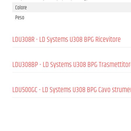
Colore
Peso
LDU308R - LD Systems U308 BPG Ricevitore
GENERALE:
LDU308BP - LD Systems U308 BPG Trasmettito
Materiale
Rivestimento
GENERALE:
LDU500GC - LD Systems U308 BPG Cavo strumen
Frequenze wireless
Materiale
Risposta in frequenza (-6 dB, rel. Avg)
Frequenze wireless
GENERALE:
Colore
Risposta in frequenza (-6 dB, rel. Avg)
Colore d'accento
Lunghezza del cavo
Colore
Colore del cavo