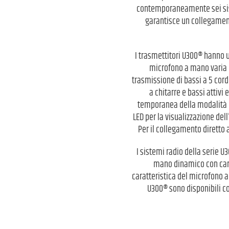
contemporaneamente sei sist
garantisce un collegament
I trasmettitori U300® hanno u
microfono a mano varia da
trasmissione di bassi a 5 cord
a chitarre e bassi attivi
temporanea della modalità di
LED per la visualizzazione del
Per il collegamento diretto 
I sistemi radio della serie 
mano dinamico con cara
caratteristica del microfono a 
U300® sono disponibili c