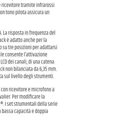
icevitore tramite infrarossi
on tono pilota assicura un
. La risposta in frequenza del
pack è adatto anche per la
 su tre posizioni per adattarsi
ale consente l’attivazione
LCD dei canali, di una catena
jack non bilanciata da 6,35 mm.
 sul livello degli strumenti.
 con ricevitore e microfono a
lier. Per modificare la
®. I set strumentali della serie
a bassa capacità e doppia