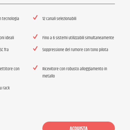
n tecnologia
12 canali selezionabili
oni ideali
Fino a 6 sistemi utilizzabili simultaneamente
SC fra
Soppressione del rumore con tono pilota
ettitore con
Ricevitore con robusto alloggiamento in
metallo
u rack
ACQUISTA