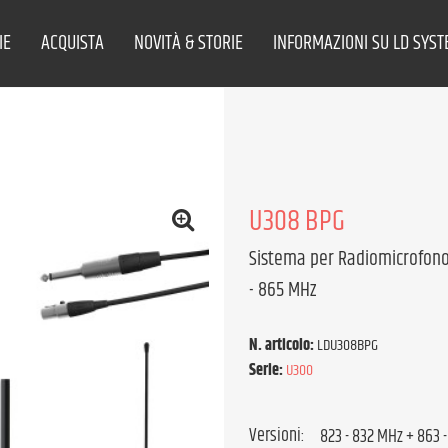
IE
ACQUISTA
NOVITÀ & STORIE
INFORMAZIONI SU LD SYS
U308 BPG
Sistema per Radiomicrofono 
- 865 MHz
N. articolo:
LDU308BPG
Serie:
U300
Versioni: