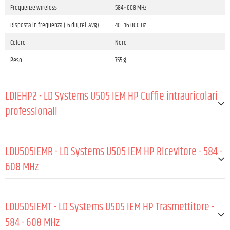
Frequenze wireless
584 - 608 MHz
Risposta in frequenza (-6 dB, rel. Avg)
40 - 16.000 Hz
Colore
Nero
Peso
755 g
LDIEHP2 - LD Systems U505 IEM HP Cuffie intrauricolari
professionali
GENERALE:
LDU505IEMR - LD Systems U505 IEM HP Ricevitore - 584 -
Impedenza nominale
32 Ω
608 MHz
Input connector type
3.5 mm Jack TRS angled
GENERALE:
Lunghezza del cavo
1,55 m
LDU505IEMT - LD Systems U505 IEM HP Trasmettitore -
Materiale
ABS , Schiuma , Silicone
Materiale
ABS
584 - 608 MHz