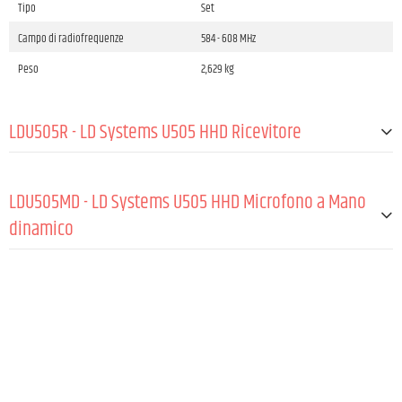
Tipo
Set
Campo di radiofrequenze
584 - 608 MHz
Peso
2,629 kg
LDU505R - LD Systems U505 HHD Ricevitore
GENERALE:
LDU505MD - LD Systems U505 HHD Microfono a Mano
Frequenze wireless
584 - 608 MHz
dinamico
Risposta in frequenza (-3 dB, rel. Avg)
30 - 16.000 Hz
GENERALE:
TRASMISSIONE RADIO:
Direzionalità
Cardioide
Numero di gruppi di canali
8
Capsule type
Dynamic
Canali
96 (8 gruppi con 12 canali ciascuno)
Frequenze wireless
584 - 608 MHz
Antenne
2 (fissa)