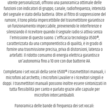
utente personalizzati, offrono una panoramica ottimale delle
funzioni con indicatori di gruppo, canale, radiofrequenza, intensità
del segnale e stato della batteria. Oltre al filtro di soppressione del
rumore, il tono pilota impercettibile del trasmettitore garantisce
un funzionamento impeccabile, prevenendo le interferenze e
silenziando il ricevitore quando il segnale radio si attiva senza
l'emissione di questo suono. L'efficacia tecnologia U500®,
caratterizzata da una componentistica di qualità, è in grado di
fornire una trasmissione precisa, priva di distorsioni, latenza o
artefatti. Il ridotto consumo di energia elettrica garantisce
un'autonomia fino a 10 ore con due batterie AA.
Completano i set vocali della serie U500® i trasmettitori manuali, i
microfoni ad archetto, i microfoni Lavalier e i ricevitori singoli e
doppi. I trasmettitori manuali possono inoltre essere sintonizzati in
tutta flessibilità per canto e parlato grazie alle capsule per
microfoni intercambiabili.
Panoramica delle bande di frequenza dei set vocali: