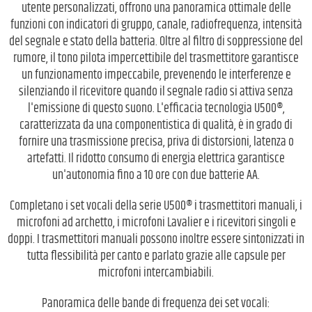
utente personalizzati, offrono una panoramica ottimale delle
funzioni con indicatori di gruppo, canale, radiofrequenza, intensità
del segnale e stato della batteria. Oltre al filtro di soppressione del
rumore, il tono pilota impercettibile del trasmettitore garantisce
un funzionamento impeccabile, prevenendo le interferenze e
silenziando il ricevitore quando il segnale radio si attiva senza
l'emissione di questo suono. L'efficacia tecnologia U500®,
caratterizzata da una componentistica di qualità, è in grado di
fornire una trasmissione precisa, priva di distorsioni, latenza o
artefatti. Il ridotto consumo di energia elettrica garantisce
un'autonomia fino a 10 ore con due batterie AA.
Completano i set vocali della serie U500® i trasmettitori manuali, i
microfoni ad archetto, i microfoni Lavalier e i ricevitori singoli e
doppi. I trasmettitori manuali possono inoltre essere sintonizzati in
tutta flessibilità per canto e parlato grazie alle capsule per
microfoni intercambiabili.
Panoramica delle bande di frequenza dei set vocali: