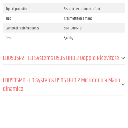
Tipo di prodotto
Sistemi per radiomicrofoni
Tipo
Trasmettitori a mano
Campo di radiofrequenze
584 - 608 MHz
Peso
5,411 kg
LDU505R2 - LD Systems U505 HHD 2 Doppio Ricevitore
Tipo di prodotto
Accessori per sistemi per radiomicrofoni
LDU505MD - LD Systems U505 HHD 2 Microfono a Mano
Tipo
Ricevitori , True Diversity
dinamico
Tipo di modulazione
FM
Campo di radiofrequenze
584 - 608 MHz
GENERALE:
Canali
2 x 96 (8 gruppi da 12 canali)
Direzionalità
Cardioide
Gruppi
8
Capsule type
Dynamic