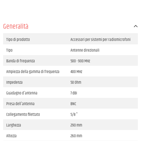
Generalità
Tipo di prodotto
Accessori per sistemi per radiomicrofoni
Tipo
Antenne direzionali
Banda di frequenza
500 - 900 MHz
Ampiezza della gamma di frequenza
400 MHz
Impedenza
50 Ohm
Guadagno d'antenna
7 dBi
Presa dell'antenna
BNC
Collegamento filettato
5/8 "
Larghezza
290 mm
Altezza
260 mm