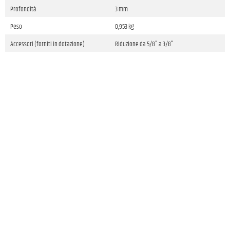
Profondità
3 mm
Peso
0,953 kg
Accessori (forniti in dotazione)
Riduzione da 5/8" a 3/8"