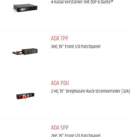
4-Kanal Verstärker mit DSP & Dante®
ADA TPP
3HE, 19" Front-I/O Patchpanel
ADA PDU
2 HE, 19" Dreiphasen-Rack-Stromverteiler (32A)
ADA SPP
2HE, 19" Front-I/O Patchpanel