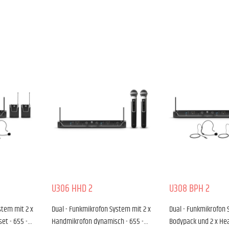
U306 HHD 2
U308 BPH 2
stem mit 2 x
Dual - Funkmikrofon System mit 2 x
Dual - Funkmikrofon 
et - 655 -…
Handmikrofon dynamisch - 655 -…
Bodypack und 2 x Hea