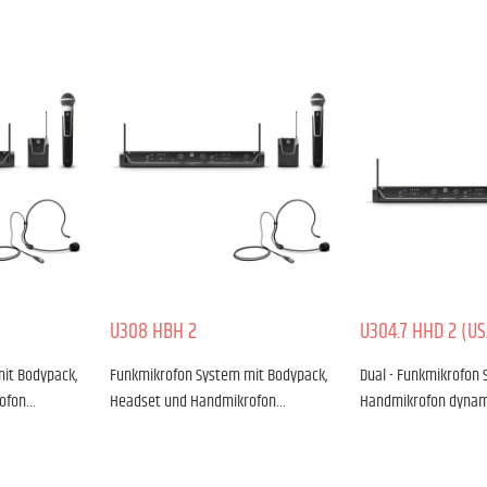
U308 HBH 2
U304.7 HHD 2 (US
it Bodypack,
Funkmikrofon System mit Bodypack,
Dual - Funkmikrofon 
rofon…
Headset und Handmikrofon…
Handmikrofon dynami