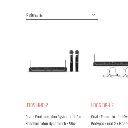
U305 HHD 2
U306 BPH 2
Dual - Funkmikrofon System mit 2 x
Dual - Funkmikrofon Sy
Handmikrofon dynamisch - 584 -…
Bodypack und 2 x Heads