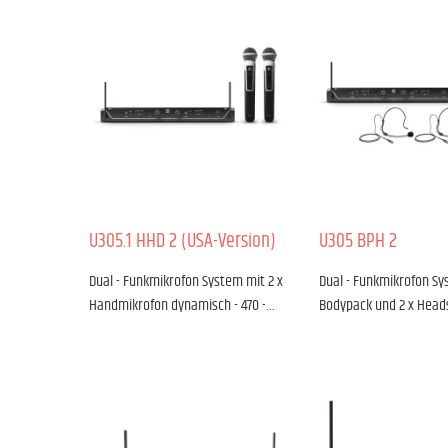
U305.1 HHD 2 (USA-Version)
U305 BPH 2
Dual - Funkmikrofon System mit 2 x
Dual - Funkmikrofon Sy
Handmikrofon dynamisch - 470 -…
Bodypack und 2 x Heads