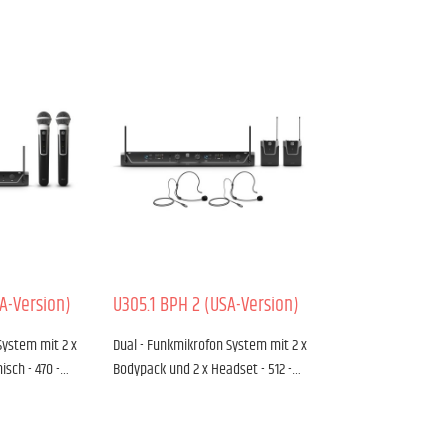
A-Version)
U305.1 BPH 2 (USA-Version)
System mit 2 x
Dual - Funkmikrofon System mit 2 x
sch - 470 -…
Bodypack und 2 x Headset - 512 -…