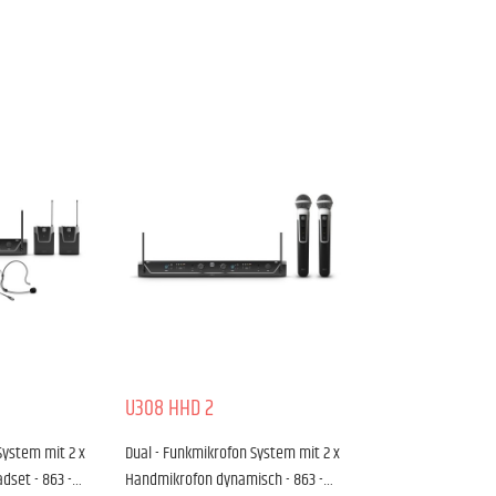
U308 HHD 2
System mit 2 x
Dual - Funkmikrofon System mit 2 x
dset - 863 -…
Handmikrofon dynamisch - 863 -…