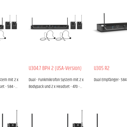
U304.7 BPH 2 (USA-Version)
U305 R2
stem mit 2 x
Dual - Funkmikrofon System mit 2 x
Dual Empfänger- 584
et - 584 -…
Bodypack und 2 x Headset - 470 -…