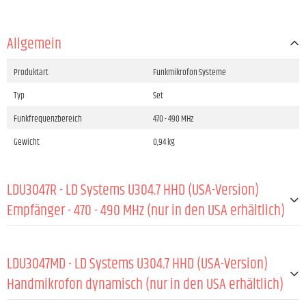
Allgemein
Produktart
Funkmikrofon Systeme
Typ
Set
Funkfrequenzbereich
470 - 490 MHz
Gewicht
0,94 kg
LDU3047R - LD Systems U304.7 HHD (USA-Version)
Empfänger - 470 - 490 MHz (nur in den USA erhältlich)
ALLGEMEIN:
LDU3047MD - LD Systems U304.7 HHD (USA-Version)
Material
Stahlblech
Handmikrofon dynamisch (nur in den USA erhältlich)
Beschichtung
Pulverbeschichtet