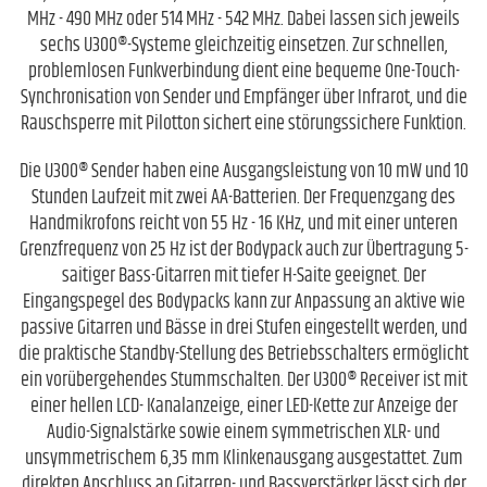
MHz - 490 MHz oder 514 MHz - 542 MHz. Dabei lassen sich jeweils
sechs U300®-Systeme gleichzeitig einsetzen. Zur schnellen,
problemlosen Funkverbindung dient eine bequeme One-Touch-
Synchronisation von Sender und Empfänger über Infrarot, und die
Rauschsperre mit Pilotton sichert eine störungssichere Funktion.
Die U300® Sender haben eine Ausgangsleistung von 10 mW und 10
Stunden Laufzeit mit zwei AA-Batterien. Der Frequenzgang des
Handmikrofons reicht von 55 Hz - 16 KHz, und mit einer unteren
Grenzfrequenz von 25 Hz ist der Bodypack auch zur Übertragung 5-
saitiger Bass-Gitarren mit tiefer H-Saite geeignet. Der
Eingangspegel des Bodypacks kann zur Anpassung an aktive wie
passive Gitarren und Bässe in drei Stufen eingestellt werden, und
die praktische Standby-Stellung des Betriebsschalters ermöglicht
ein vorübergehendes Stummschalten. Der U300® Receiver ist mit
einer hellen LCD- Kanalanzeige, einer LED-Kette zur Anzeige der
Audio-Signalstärke sowie einem symmetrischen XLR- und
unsymmetrischem 6,35 mm Klinkenausgang ausgestattet. Zum
direkten Anschluss an Gitarren- und Bassverstärker lässt sich der