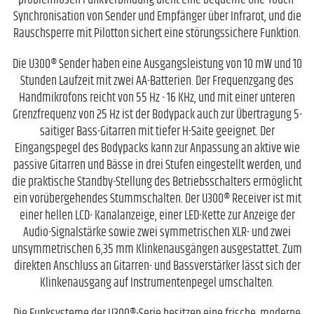
problemlosen Funkverbindung dient eine bequeme One-Touch-
Synchronisation von Sender und Empfänger über Infrarot, und die
Rauschsperre mit Pilotton sichert eine störungssichere Funktion.
Die U300® Sender haben eine Ausgangsleistung von 10 mW und 10
Stunden Laufzeit mit zwei AA-Batterien. Der Frequenzgang des
Handmikrofons reicht von 55 Hz - 16 KHz, und mit einer unteren
Grenzfrequenz von 25 Hz ist der Bodypack auch zur Übertragung 5-
saitiger Bass-Gitarren mit tiefer H-Saite geeignet. Der
Eingangspegel des Bodypacks kann zur Anpassung an aktive wie
passive Gitarren und Bässe in drei Stufen eingestellt werden, und
die praktische Standby-Stellung des Betriebsschalters ermöglicht
ein vorübergehendes Stummschalten. Der U300® Receiver ist mit
einer hellen LCD- Kanalanzeige, einer LED-Kette zur Anzeige der
Audio-Signalstärke sowie zwei symmetrischen XLR- und zwei
unsymmetrischen 6,35 mm Klinkenausgängen ausgestattet. Zum
direkten Anschluss an Gitarren- und Bassverstärker lässt sich der
Klinkenausgang auf Instrumentenpegel umschalten.