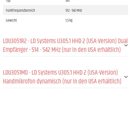
Typ
Set
Funkfrequenzbereich
512 - 542 MHz
Gewicht
1,5 kg
LDU3051R2 - LD Systems U305.1 HHD 2 (USA-Version) Dual
Empfänger - 514 - 542 MHz (nur in den USA erhältlich)
Produktart
Funkmikrofon System Zubehör
LDU3051MD - LD Systems U305.1 HHD 2 (USA-Version)
Typ
Empfänger
Handmikrofon dynamisch (nur in den USA erhältlich)
Modulationsart
FM
Funkfrequenzbereich
514 - 542 MHz
ALLGEMEIN:
Kanäle
12
Richtcharakteristik
Niere
Gruppen
1
Kapseltyp
Dynamisch
Antenneneingänge
2 x festgelegt
Material
Aluminium Strangguss