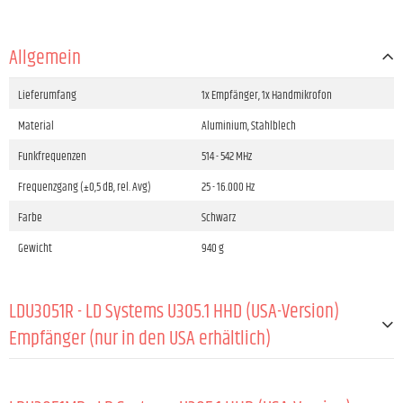
Allgemein
Lieferumfang
1x Empfänger, 1x Handmikrofon
Material
Aluminium, Stahlblech
Funkfrequenzen
514 - 542 MHz
Frequenzgang (±0,5 dB, rel. Avg)
25 - 16.000 Hz
Farbe
Schwarz
Gewicht
940 g
LDU3051R - LD Systems U305.1 HHD (USA-Version)
Empfänger (nur in den USA erhältlich)
ALLGEMEIN: