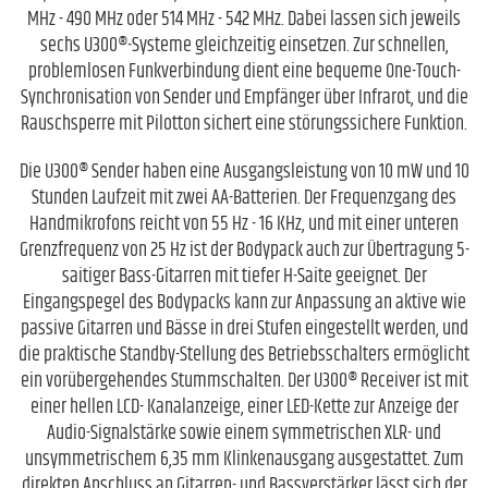
MHz - 490 MHz oder 514 MHz - 542 MHz. Dabei lassen sich jeweils
sechs U300®-Systeme gleichzeitig einsetzen. Zur schnellen,
problemlosen Funkverbindung dient eine bequeme One-Touch-
Synchronisation von Sender und Empfänger über Infrarot, und die
Rauschsperre mit Pilotton sichert eine störungssichere Funktion.
Die U300® Sender haben eine Ausgangsleistung von 10 mW und 10
Stunden Laufzeit mit zwei AA-Batterien. Der Frequenzgang des
Handmikrofons reicht von 55 Hz - 16 KHz, und mit einer unteren
Grenzfrequenz von 25 Hz ist der Bodypack auch zur Übertragung 5-
saitiger Bass-Gitarren mit tiefer H-Saite geeignet. Der
Eingangspegel des Bodypacks kann zur Anpassung an aktive wie
passive Gitarren und Bässe in drei Stufen eingestellt werden, und
die praktische Standby-Stellung des Betriebsschalters ermöglicht
ein vorübergehendes Stummschalten. Der U300® Receiver ist mit
einer hellen LCD- Kanalanzeige, einer LED-Kette zur Anzeige der
Audio-Signalstärke sowie einem symmetrischen XLR- und
unsymmetrischem 6,35 mm Klinkenausgang ausgestattet. Zum
direkten Anschluss an Gitarren- und Bassverstärker lässt sich der