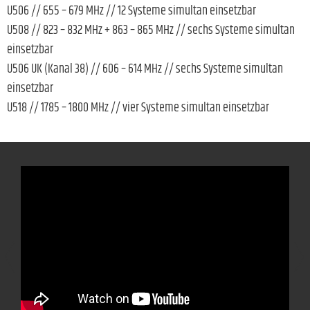
U506 // 655 – 679 MHz // 12 Systeme simultan einsetzbar
U508 // 823 – 832 MHz + 863 – 865 MHz // sechs Systeme simultan
einsetzbar
U506 UK (Kanal 38) // 606 – 614 MHz // sechs Systeme simultan
einsetzbar
U518 // 1785 – 1800 MHz // vier Systeme simultan einsetzbar