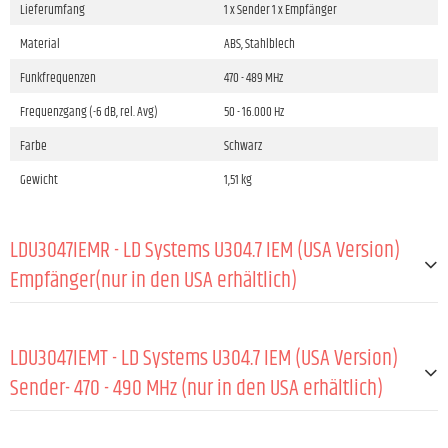
Lieferumfang
1 x Sender 1 x Empfänger
Material
ABS, Stahlblech
Funkfrequenzen
470 - 489 MHz
Frequenzgang (-6 dB, rel. Avg)
50 - 16.000 Hz
Farbe
Schwarz
Gewicht
1,51 kg
LDU3047IEMR - LD Systems U304.7 IEM (USA Version)
Empfänger(nur in den USA erhältlich)
ALLGEMEIN:
LDU3047IEMT - LD Systems U304.7 IEM (USA Version)
Material
ABS
Sender- 470 - 490 MHz (nur in den USA erhältlich)
Funkfrequenzen
470 - 489 MHz
ALLGEMEIN:
Frequenzgang (-6 dB, rel. Avg)
50 - 16.000 Hz