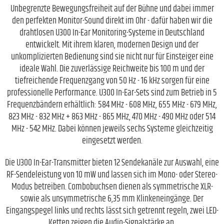
Unbegrenzte Bewegungsfreiheit auf der Bühne und dabei immer
den perfekten Monitor-Sound direkt im Ohr - dafür haben wir die
drahtlosen U300 In-Ear Monitoring-Systeme in Deutschland
entwickelt. Mit ihrem klaren, modernen Design und der
unkomplizierten Bedienung sind sie nicht nur für Einsteiger eine
ideale Wahl. Die zuverlässige Reichweite bis 100 m und der
tiefreichende Frequenzgang von 50 Hz - 16 kHz sorgen für eine
professionelle Performance. U300 In-Ear-Sets sind zum Betrieb in 5
Frequenzbändern erhältlich: 584 MHz - 608 MHz, 655 MHz - 679 MHz,
823 MHz - 832 MHz + 863 MHz - 865 MHz, 470 MHz - 490 MHz oder 514
MHz - 542 MHz. Dabei können jeweils sechs Systeme gleichzeitig
eingesetzt werden.
Die U300 In-Ear-Transmitter bieten 12 Sendekanäle zur Auswahl, eine
RF-Sendeleistung von 10 mW und lassen sich im Mono- oder Stereo-
Modus betreiben. Combobuchsen dienen als symmetrische XLR-
sowie als unsymmetrische 6,35 mm Klinkeneingänge. Der
Eingangspegel links und rechts lässt sich getrennt regeln, zwei LED-
Ketten zeigen die Audio-Signalstärke an.