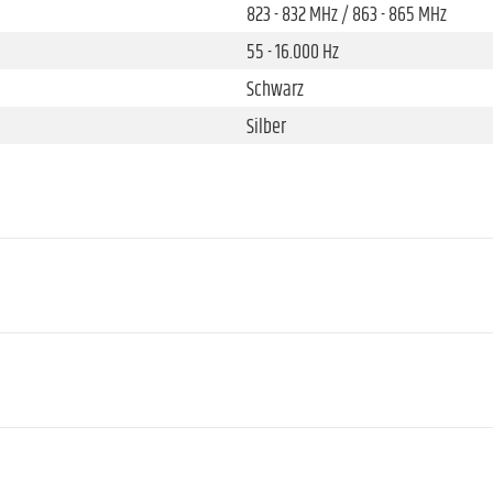
823 - 832 MHz / 863 - 865 MHz
55 - 16.000 Hz
Schwarz
Silber
1
12
2 x 1,5 V AA/LR6 @ max.10 Std.
257 mm
50 mm