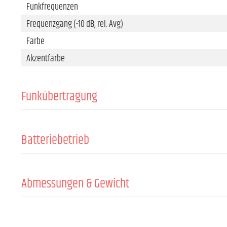
Funkfrequenzen
Frequenzgang (-10 dB, rel. Avg)
Farbe
Akzentfarbe
Funkübertragung
Anzahl Kanalgruppen
Kanäle
Batteriebetrieb
Batterien
Abmessungen & Gewicht
Länge
Durchmesser