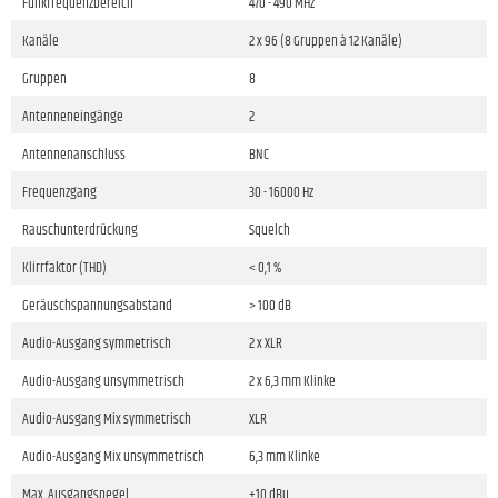
Funkfrequenzbereich
470 - 490 MHz
Kanäle
2 x 96 (8 Gruppen à 12 Kanäle)
Gruppen
8
Antenneneingänge
2
Antennenanschluss
BNC
Frequenzgang
30 - 16000 Hz
Rauschunterdrückung
Squelch
Klirrfaktor (THD)
< 0,1 %
Geräuschspannungsabstand
> 100 dB
Audio-Ausgang symmetrisch
2 x XLR
Audio-Ausgang unsymmetrisch
2 x 6,3 mm Klinke
Audio-Ausgang Mix symmetrisch
XLR
Audio-Ausgang Mix unsymmetrisch
6,3 mm Klinke
Max. Ausgangspegel
+10 dBu