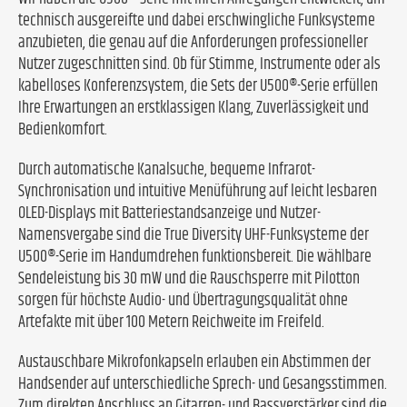
technisch ausgereifte und dabei erschwingliche Funksysteme
anzubieten, die genau auf die Anforderungen professioneller
Nutzer zugeschnitten sind. Ob für Stimme, Instrumente oder als
kabelloses Konferenzsystem, die Sets der U500®-Serie erfüllen
Ihre Erwartungen an erstklassigen Klang, Zuverlässigkeit und
Bedienkomfort.
Durch automatische Kanalsuche, bequeme Infrarot-
Synchronisation und intuitive Menüführung auf leicht lesbaren
OLED-Displays mit Batteriestandsanzeige und Nutzer-
Namensvergabe sind die True Diversity UHF-Funksysteme der
U500®-Serie im Handumdrehen funktionsbereit. Die wählbare
Sendeleistung bis 30 mW und die Rauschsperre mit Pilotton
sorgen für höchste Audio- und Übertragungsqualität ohne
Artefakte mit über 100 Metern Reichweite im Freifeld.
Austauschbare Mikrofonkapseln erlauben ein Abstimmen der
Handsender auf unterschiedliche Sprech- und Gesangsstimmen.
Zum direkten Anschluss an Gitarren- und Bassverstärker sind die