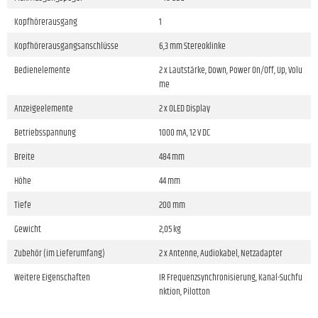
Kopfhörerausgang
1
Kopfhörerausgangsanschlüsse
6,3 mm Stereoklinke
Bedienelemente
2 x Lautstärke, Down, Power On/Off, Up, Volu
me
Anzeigeelemente
2 x OLED Display
Betriebsspannung
1000 mA, 12 V DC
Breite
484 mm
Höhe
44 mm
Tiefe
200 mm
Gewicht
2,05 kg
Zubehör (im Lieferumfang)
2 x Antenne, Audiokabel, Netzadapter
Weitere Eigenschaften
IR Frequenzsynchronisierung, Kanal-Suchfu
nktion, Pilotton