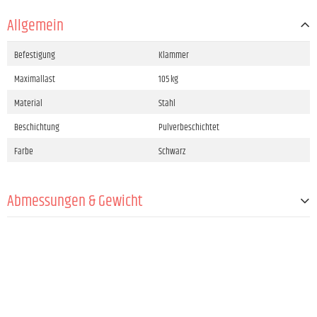
Allgemein
Befestigung
Klammer
Maximallast
105 kg
Material
Stahl
Beschichtung
Pulverbeschichtet
Farbe
Schwarz
Abmessungen & Gewicht
Neigungswinkel
15 °
Klemmbereich
35 mm
Breite
149 mm
Höhe
356,5 mm