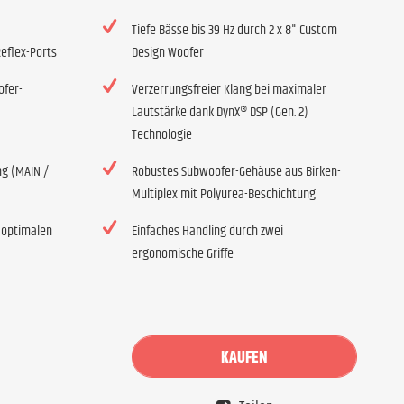
Tiefe Bässe bis 39 Hz durch 2 x 8" Custom
eflex-Ports
Design Woofer
ofer-
Verzerrungsfreier Klang bei maximaler
Lautstärke dank DynX® DSP (Gen. 2)
Technologie
g (MAIN /
Robustes Subwoofer-Gehäuse aus Birken-
Multiplex mit Polyurea-Beschichtung
 optimalen
Einfaches Handling durch zwei
ergonomische Griffe
KAUFEN