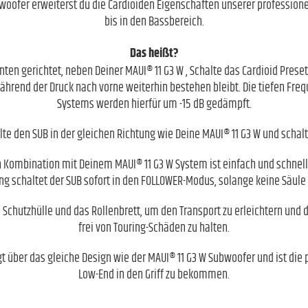
woofer erweiterst du die Cardioiden Eigenschaften unserer profession
bis in den Bassbereich.
Das heißt?
nten gerichtet, neben Deiner MAUI® 11 G3 W , Schalte das Cardioid Preset
ährend der Druck nach vorne weiterhin bestehen bleibt. Die tiefen Fre
Systems werden hierfür um -15 dB gedämpft.
alte den SUB in der gleichen Richtung wie Deine MAUI® 11 G3 W und schalt
in Kombination mit Deinem MAUI® 11 G3 W System ist einfach und schnel
g schaltet der SUB sofort in den FOLLOWER-Modus, solange keine Säule e
 Schutzhülle und das Rollenbrett, um den Transport zu erleichtern und 
frei von Touring-Schäden zu halten.
gt über das gleiche Design wie der MAUI® 11 G3 W Subwoofer und ist die
Low-End in den Griff zu bekommen.