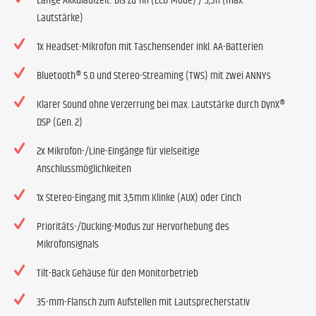
Lange Akkulaufzeit: Bis zu 11h (ECO-Mode) / 3,5h (max.
Lautstärke)
1x Headset-Mikrofon mit Taschensender inkl. AA-Batterien
Bluetooth® 5.0 und Stereo-Streaming (TWS) mit zwei ANNYs
Klarer Sound ohne Verzerrung bei max. Lautstärke durch DynX®
DSP (Gen. 2)
2x Mikrofon-/Line-Eingänge für vielseitige
Anschlussmöglichkeiten
1x Stereo-Eingang mit 3,5mm Klinke (AUX) oder Cinch
Prioritäts-/Ducking-Modus zur Hervorhebung des
Mikrofonsignals
Tilt-Back Gehäuse für den Monitorbetrieb
35-mm-Flansch zum Aufstellen mit Lautsprecherstativ