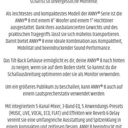
schaffst so unvergessliche Momente.
Als leichtestes und kompaktestes Modell der ANNY® Serie ist die
ANNY® 8 mit einem 8"-Woofer und einem 1"-Hochtöner
ausgestattet. Dank ihres ausbalancierten Gewichts und des
praktischen Tragegriffs lässt sie sich mühelos transportieren.
Damit bietet ANNY® 8 eine ideale Kombination aus Kompaktheit,
Mobilität und beeindruckender Sound-Performance.
Das Tilt-Back Gehäuse ermöglicht es dir, deine ANNY® 8 nach hinten
zu neigen, wenn sie auf dem Boden steht. So kannst du die
Schallausbreitung optimieren oder sie als Monitor verwenden.
Um ein größeres Publikum zu beschallen, kann ANNY® 8 auch auf
einem Lautsprecherstativ verwendet werden.
Mit integriertem 5-Kanal-Mixer, 3-Band-EQ, 5 Anwendungs-Presets
(MUSIC, LIVE, VOCAL, ECO, FLAT) und Effekten wie Reverb & Delay
vereint sie eine umfangreiche Ausstattung und Spitzenklang in
einem kompakten und zeitlosen Design. ANNY 8 beeindruckt mit