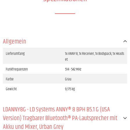
Allgemein
Lieferumfang
1x ANNY 8, 1x Receiver, 1x Bodypack, 1x Heads
et
Funkfrequenzen
514 - 542 MHz
Farbe
Grau
Gewicht
9,175 kg
LDANNY8G - LD Systems ANNY® 8 BPH B5.1 G (USA
Version) Tragbarer Bluetooth® PA-Lautsprecher mit
Akku und Mixer, Urban Grey