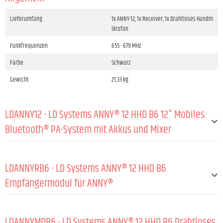
Lieferumfang
1x ANNY 12, 1x Receiver, 1x Drahtloses Handm
ikrofon
Funkfrequenzen
655 - 679 MHz
Farbe
Schwarz
Gewicht
21,33 kg
LDANNY12 - LD Systems ANNY® 12 HHD B6 12" Mobiles
Bluetooth® PA-System mit Akkus und Mixer
ALLGEMEIN:
LDANNYRB6 - LD Systems ANNY® 12 HHD B6
Typ (aktiv/passiv)
Aktiv
Empfängermodul für ANNY®
Peak-Ausgangsleistung
215 W
ALLGEMEIN:
RMS-Ausgangsleistung
185 W
LDANNYMDB6 - LD Systems ANNY® 12 HHD B6 Drahtloses