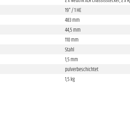
2 x Neutrik XLR Chassisstecker, 2 x 
19" / 1 HE
483 mm
44,5 mm
110 mm
Stahl
1,5 mm
pulverbeschichtet
1,5 kg