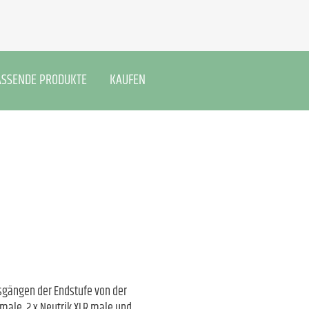
ASSENDE PRODUKTE
KAUFEN
sgängen der Endstufe von der
emale, 2 x Neutrik XLR male und