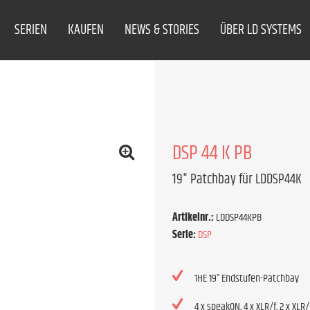
SERIEN
KAUFEN
NEWS & STORIES
ÜBER LD SYSTEMS
DSP 44 K PB
19" Patchbay für LDDSP44K
Artikelnr.:
LDDSP44KPB
Serie:
DSP
1HE 19” Endstufen-Patchbay
4 x speakON, 4 x XLR/f, 2 x XLR/