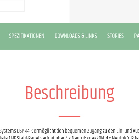
SPEZIFIKATIONEN
DOWNLOADS & LINKS
STORIES
P
Beschreibung
LD Systems DSP 44 K ermöglicht den bequemen Zugang zu den Ein- und Au
ete 1 HE Stahl-Panel verfügt über 4 x Neutrik speakON, 4 x Neutrik XLR f