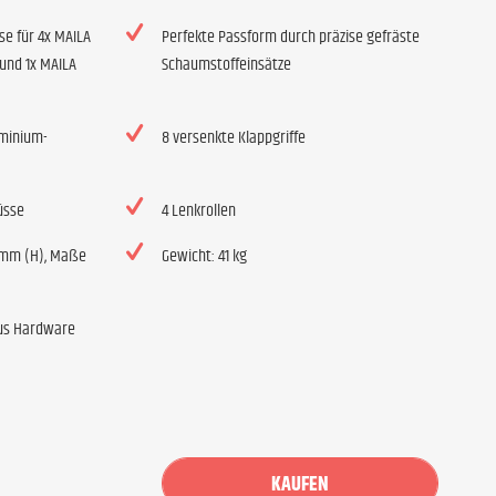
se für 4x MAILA
Perfekte Passform durch präzise gefräste
 und 1x MAILA
Schaumstoffeinsätze
uminium-
8 versenkte Klappgriffe
üsse
4 Lenkrollen
1 mm (H), Maße
Gewicht: 41 kg
us Hardware
KAUFEN