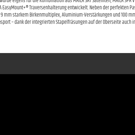
 wurde eigens für die Kombination aus MAILA SAT Satelliten, MAILA SPA 
 EasyMount+® Traversenhalterung entwickelt. Neben der perfekten Pas
9 mm starkem Birkenmultiplex, Aluminium-Verstärkungen und 100 mm 
sport – dank der integrierten Stapelfräsungen auf der Oberseite auch i