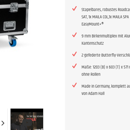
Stapelbares, robustes Roadca
SAT, 1x MAILA COL,1x MAILA SPA
EasyMount+®
9 mm Birkenmultiplex mit Al
Kantenschutz
2 gefederte Butterfly-Verschl
Maße: 1203 (B) x 603 (T) x 57
ohne Rollen
Made in Germany, komplett a
von Adam Hall