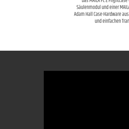
Das MAILA FC 2 Flightcase
Säulenmodul und einer MAILA
Adam Hall Case-Hardware aus 
und einfachen Tran