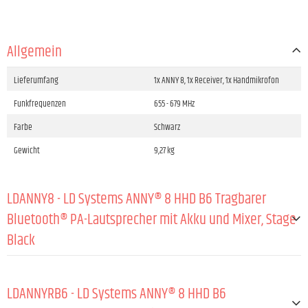
Allgemein
Lieferumfang
1x ANNY 8, 1x Receiver, 1x Handmikrofon
Funkfrequenzen
655 - 679 MHz
Farbe
Schwarz
Gewicht
9,27 kg
LDANNY8 - LD Systems ANNY® 8 HHD B6 Tragbarer
Bluetooth® PA-Lautsprecher mit Akku und Mixer, Stage
Black
ALLGEMEIN:
LDANNYRB6 - LD Systems ANNY® 8 HHD B6
Typ (aktiv/passiv)
Aktiv