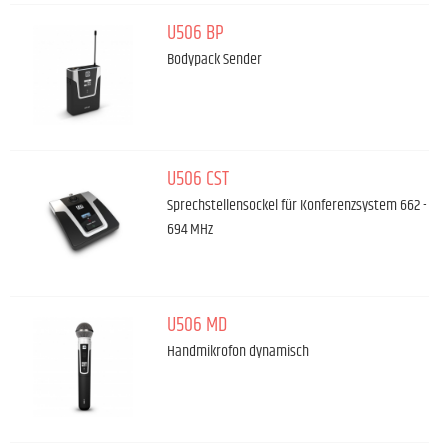
U506 BP
Bodypack Sender
U506 CST
Sprechstellensockel für Konferenzsystem 662 -
694 MHz
U506 MD
Handmikrofon dynamisch