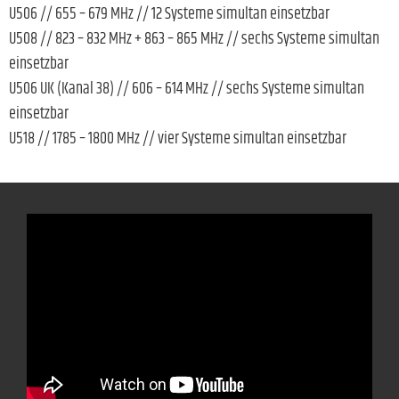
U506 // 655 – 679 MHz // 12 Systeme simultan einsetzbar
U508 // 823 – 832 MHz + 863 – 865 MHz // sechs Systeme simultan
einsetzbar
U506 UK (Kanal 38) // 606 – 614 MHz // sechs Systeme simultan
einsetzbar
U518 // 1785 – 1800 MHz // vier Systeme simultan einsetzbar