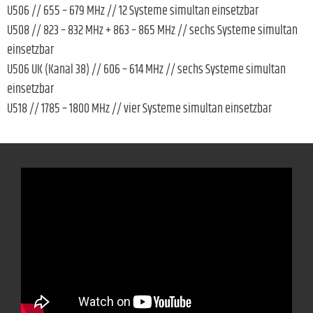
U506 // 655 – 679 MHz // 12 Systeme simultan einsetzbar
U508 // 823 – 832 MHz + 863 – 865 MHz // sechs Systeme simultan
einsetzbar
U506 UK (Kanal 38) // 606 – 614 MHz // sechs Systeme simultan
einsetzbar
U518 // 1785 – 1800 MHz // vier Systeme simultan einsetzbar